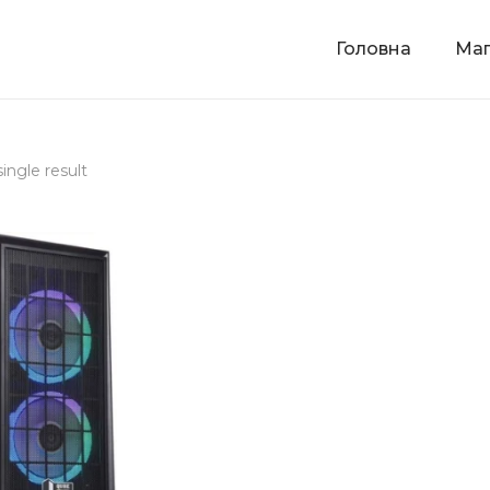
Головна
Маг
ingle result