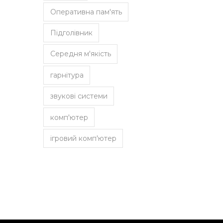
Оперативна пам'ять
Підголівник
Середня м'якість
гарнітура
звукові системи
комп'ютер
ігровий комп'ютер