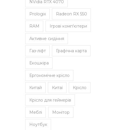
NVidia RTX 4070
Prologix
Radeon RX 550
RAM
Ігрові комп'ютери
Активне сидіння
Газ-ліфт
Графічна карта
Екошкіра
Ергономічне крісло
Китай
Китаї
Крісло
Крісло для геймерів
Меблі
Монітор
Ноутбук