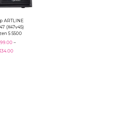
ер ARTLINE
47 (X47v45)
en 5 5500
999.00
–
334.00