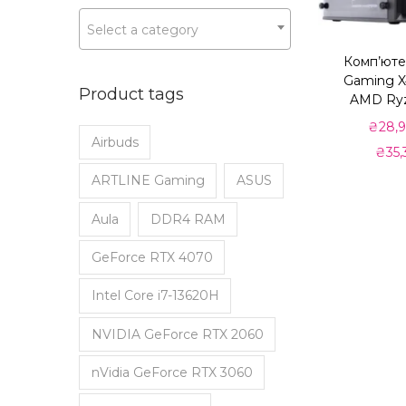
а
у
i
i
ц
Select a category
c
c
і
e
e
Комп’ют
ї
Gaming X
Product tags
AMD Ryz
₴
28,
Airbuds
₴
35,
ARTLINE Gaming
ASUS
Aula
DDR4 RAM
GeForce RTX 4070
Intel Core i7-13620H
NVIDIA GeForce RTX 2060
nVidia GeForce RTX 3060